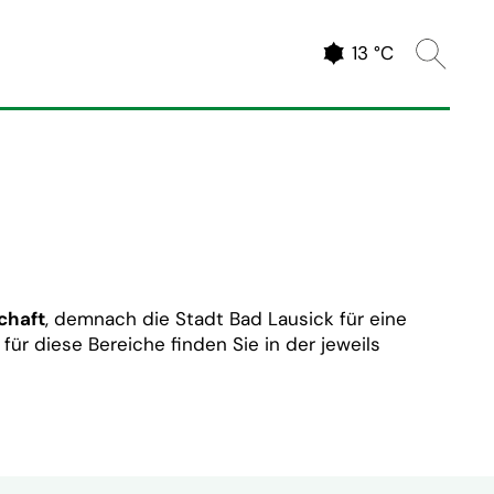
Website 
Aktuelles Wetter
13 °C
chaft
, demnach die Stadt Bad Lausick für eine
r diese Bereiche finden Sie in der jeweils