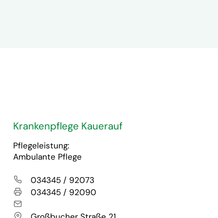
Krankenpflege Kauerauf
Pflegeleistung:
Ambulante Pflege
Telefon
034345 / 92073
Telefax
034345 / 92090
E-Mail
Anschrift
Großbucher Straße 21