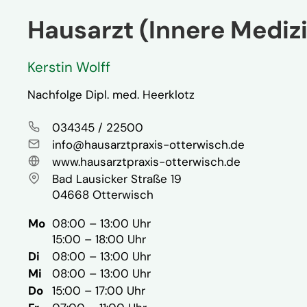
Hausarzt (Innere Mediz
Kerstin Wolff
Nachfolge Dipl. med. Heerklotz
Telefon
034345 / 22500
E-Mail
info@
hausarztpraxis-otterwisch.de
Website
www.hausarztpraxis-otterwisch.de
Anschrift
Bad Lausicker Straße 19
04668 Otterwisch
ntag
Mo
08:00 – 13:00 Uhr
15:00 – 18:00 Uhr
enstag
Di
08:00 – 13:00 Uhr
ttwoch
Mi
08:00 – 13:00 Uhr
nnerstag
Do
15:00 – 17:00 Uhr
eitag