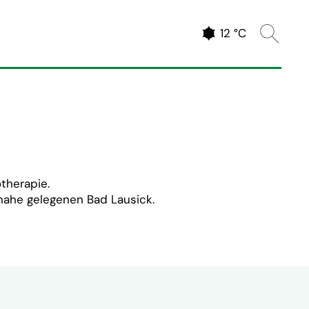
Website 
Aktuelles Wetter
12 °C
therapie.
m nahe gelegenen
Bad Lausick
.