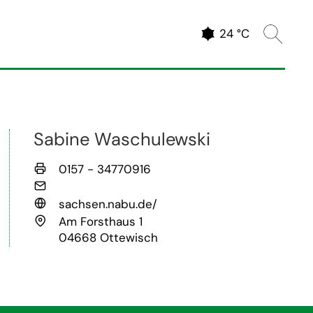
Website 
Aktuelles Wetter
24 °C
Sabine Waschulewski
Telefax
0157 - 34770916
E-Mail
Website
sachsen.nabu.de/
Anschrift
Am Forsthaus 1
04668 Ottewisch