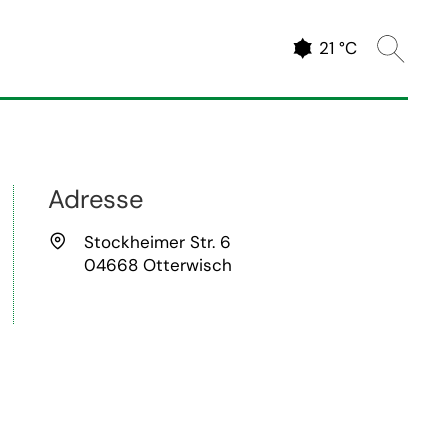
Website 
Aktuelles Wetter
21 °C
Adresse
Anschrift
Stockheimer Str. 6
04668 Otterwisch