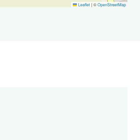
Leaflet
|
©
OpenStreetMap